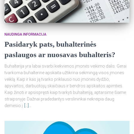
NAUDINGA INFORMACIJA
Pasidaryk pats, buhalterinės
paslaugos ar nuosavas buhalteris?
Buhalterija yra labai svarbi kiekvienos įmonės veikimo dalis. Gerai
tvarkoma buhalterinė apskaita užtikrina sėkmingą visos įmonės
veiklą. Kaip ir kas ją tvarko priklauso nuo įmonės dydžio,
apyvartos, darbuotojų skaičiaus ir bendros apskaitos apimties.
Kaip žinoti ir apsispręsti kaip tvarkyti buhalteriją, aptarsime šiame
straipsnyje. Dažnai pradedantys verslininkai nekreipia daug
dėmesio į
[…]…