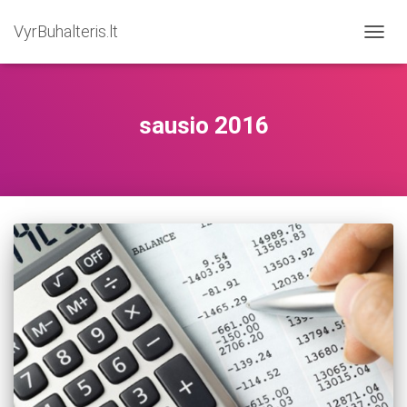
VyrBuhalteris.lt
TOGG
NAVIG
sausio 2016