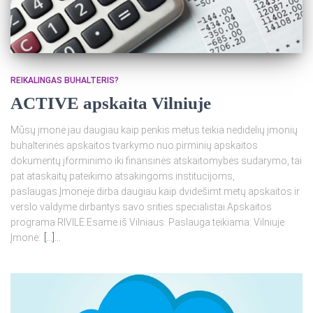
REIKALINGAS BUHALTERIS?
ACTIVE apskaita Vilniuje
Mūsų įmonė jau daugiau kaip penkis metus teikia nedidelių įmonių
buhalterinės apskaitos tvarkymo nuo pirminių apskaitos
dokumentų įforminimo iki finansinės atskaitomybės sudarymo, tai
pat ataskaitų pateikimo atsakingoms institucijoms,
paslaugas.Įmonėje dirba daugiau kaip dvidešimt metų apskaitos ir
verslo valdyme dirbantys savo srities specialistai.Apskaitos
programa RIVILĖ.Esame iš Vilniaus. Paslauga teikiama: Vilniuje
Įmonė:
[…]…