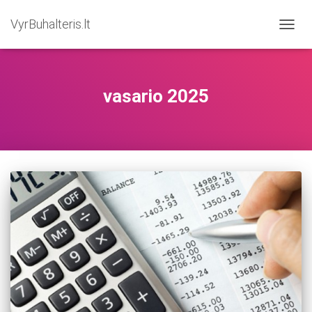
VyrBuhalteris.lt
TOGG
NAVIG
vasario 2025