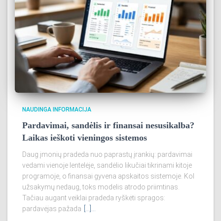
NAUDINGA INFORMACIJA
Pardavimai, sandėlis ir finansai nesusikalba?
Laikas ieškoti vieningos sistemos
Daug įmonių pradeda nuo paprastų įrankių: pardavimai
vedami vienoje lentelėje, sandėlio likučiai tikrinami kitoje
programoje, o finansai gyvena apskaitos sistemoje. Kol
užsakymų nedaug, toks modelis atrodo priimtinas.
Tačiau augant veiklai pradeda ryškėti spragos:
pardavėjas pažada
[...]…