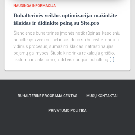
NAUDINGA INFORMACIJA
Buhalterinės veiklos optimizacija: mažinkite
išlaidas ir didinkite pelną su Site.pro
Šiandienos buhalterinės įmonės ne tik rūpinasi kasdieniu
buhalterijos vedimu, bet ir susiduria su būtinybe tobulinti
vidinius procesus, sumažinti išlaidas ir atrasti naujas
pajamų galimybes. Šiuolaikinė rinka reikalauja greičio,
tikslumo ir lankstumo, todėl vis daugiau buhalterių
[...]…
BUHALTERINĖ PROGRAMA CENTAS
MŪSŲ KONTAKTAI
PRIVATUMO POLITIKA