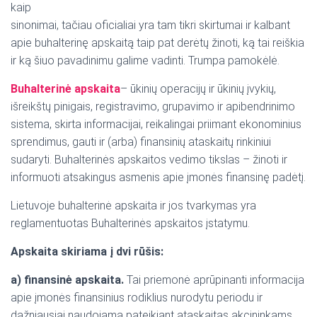
kaip
sinonimai, tačiau oficialiai yra tam tikri skirtumai ir kalbant
apie buhalterinę apskaitą taip pat derėtų žinoti, ką tai reiškia
ir ką šiuo pavadinimu galime vadinti. Trumpa pamokėlė.
Buhalterinė apskaita
– ūkinių operacijų ir ūkinių įvykių,
išreikštų pinigais, registravimo, grupavimo ir apibendrinimo
sistema, skirta informacijai, reikalingai priimant ekonominius
sprendimus, gauti ir (arba) finansinių ataskaitų rinkiniui
sudaryti. Buhalterinės apskaitos vedimo tikslas – žinoti ir
informuoti atsakingus asmenis apie įmonės finansinę padėtį.
Lietuvoje buhalterinė apskaita ir jos tvarkymas yra
reglamentuotas Buhalterinės apskaitos įstatymu.
Apskaita skiriama į dvi rūšis:
a) finansinė apskaita.
Tai priemonė aprūpinanti informacija
apie įmonės finansinius rodiklius nurodytu periodu ir
dažniausiai naudojama pateikiant ataskaitas akcininkams,