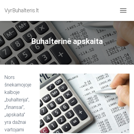
VyrBuhalteris.lt
T
O
G
G
L
Buhalterinė apskaita
E
N
A
V
I
G
Nors
A
T
šnekamojoje
I
kalboje
O
„buhalterija”,
N
„finansai”,
„apskaita”
yra dažnai
vartojami