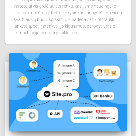
vartotojai vis greičiau atsirenka, kas jiems naudinga, o
kas tėra triukšmas. Dėl to kokybiškas turinys išlieka vienu
svarbiausių būdų išsiskirti. Jis padeda ne tik pritraukti
lankytoją, bet ir atsakyti į jo klausimus, parodyti verslo
kompetenciją bei kurti pasitikėjimą.