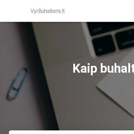
VyrBuhalteris.lt
Kaip buhal