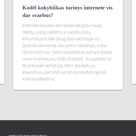
Kodėl kokybiškas turinys internete vis
dar svarbus?
Internete kasdien atsiranda daugybė naujų
tekstų, įrašų, reklamų ir vaizdo įrašų.
Informacijos tiek daug, kad vartotojai vis
greičiau atsirenka, kas jiems naudinga, o kas
tėra triukšmas. Dėl to kokybiškas turinys išlieka
vienu svarbiausių būdų išsiskirti. Jis padeda ne
tik pritraukti lankytoją, bet ir atsakyti į jo
klausimus, parodyti verslo kompetenciją bei
kurti pasitikėjimą.