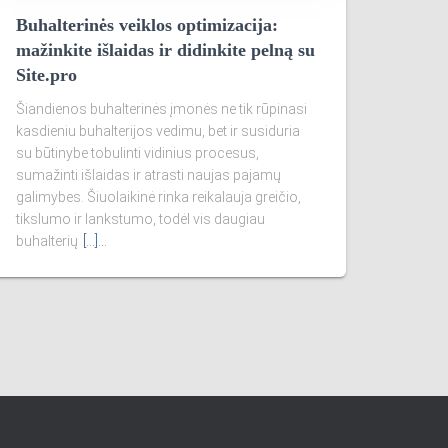
Buhalterinės veiklos optimizacija:
mažinkite išlaidas ir didinkite pelną su
Site.pro
Šiandienos buhalterinės įmonės ne tik rūpinasi
kasdieniu buhalterijos vedimu, bet ir susiduria
su būtinybe tobulinti vidinius procesus,
sumažinti išlaidas ir atrasti naujas pajamų
galimybes. Šiuolaikinė rinka reikalauja greičio,
tikslumo ir lankstumo, todėl vis daugiau
buhalterių
[...]…