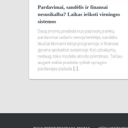
Pardavimai, sandėlis ir finansai
nesusikalba? Laikas ieškoti vieningos
sistemos
Daug įmonių pradeda nuo paprastų įrankių:
pardavimai vedami vienoje lentelėje, sandėlio
likučiai tikrinami kitoje programoje, o finansai
gyvena apskaitos sistemoje. Kol užsakymų
nedaug, toks modelis atrodo priimtinas. Tačiau
augant veiklai pradeda ryškėti spragos:
pardavėjas pažada
[...]…