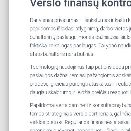
Verslo finansų kontr
Dar vienas privalumas – lankstumas ir kaštų ko
papildomas išlaidas: atlyginimą, darbo vietos
buhalterinių paslaugų įmonės dažniausiai siūlo 
faktiškai reikalingas paslaugas. Tai ypač na
etato buhalteris nėra būtinas.
Technologijų naudojimas taip pat prisideda prie
paslaugos dažnai remiasi pažangiomis apskait
procesų, greičiau parengti ataskaitas ir realiuoj
daugiau skaidrumo ir leidžia greičiau reaguoti 
Papildomai verta paminėti ir konsultacinę buha
tampa strateginiais verslo partneriais, galinčia
veiklos plėtros. Reguliarios finansinės ataskai
sprendimus, išvengti neapgalvotų išlaidų ir lai