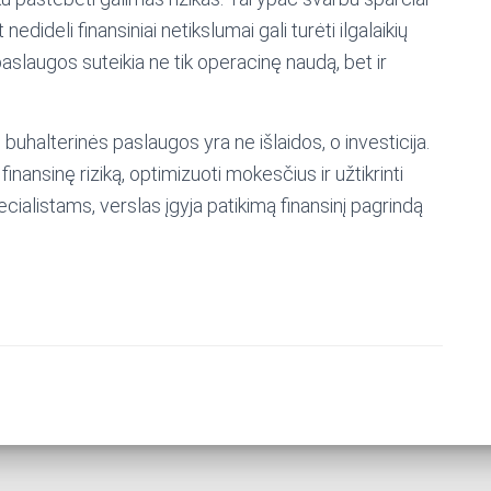
edideli finansiniai netikslumai gali turėti ilgalaikių
slaugos suteikia ne tik operacinę naudą, bet ir
 buhalterinės paslaugos yra ne išlaidos, o investicija.
inansinę riziką, optimizuoti mokesčius ir užtikrinti
cialistams, verslas įgyja patikimą finansinį pagrindą