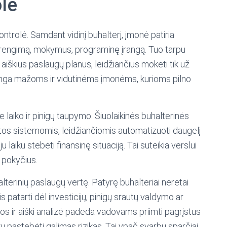
olė
ntrolė. Samdant vidinį buhalterį, įmonė patiria
 įrengimą, mokymus, programinę įrangą. Tuo tarpu
aiškius paslaugų planus, leidžiančius mokėti tik už
udinga mažoms ir vidutinėms įmonėms, kurioms pilno
 laiko ir pinigų taupymo. Šiuolaikinės buhalterinės
os sistemomis, leidžiančiomis automatizuoti daugelį
u laiku stebėti finansinę situaciją. Tai suteikia verslui
į pokyčius.
lterinių paslaugų vertę. Patyrę buhalteriai neretai
is patarti dėl investicijų, pinigų srautų valdymo ar
tos ir aiški analizė padeda vadovams priimti pagrįstus
ku pastebėti galimas rizikas. Tai ypač svarbu sparčiai