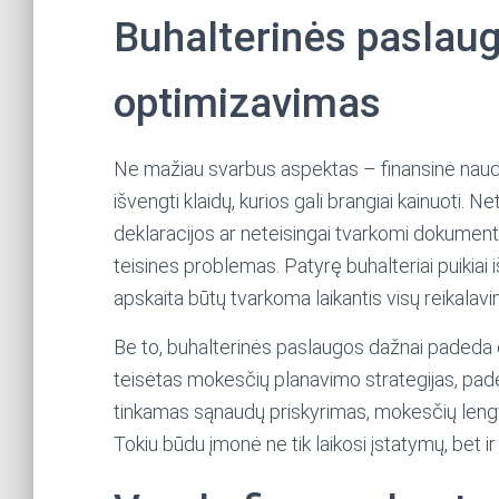
Buhalterinės paslaug
optimizavimas
Ne mažiau svarbus aspektas – finansinė naud
išvengti klaidų, kurios gali brangiai kainuoti. N
deklaracijos ar neteisingai tvarkomi dokumenta
teisines problemas. Patyrę buhalteriai puikiai i
apskaita būtų tvarkoma laikantis visų reikalavi
Be to, buhalterinės paslaugos dažnai padeda o
teisėtas mokesčių planavimo strategijas, pade
tinkamas sąnaudų priskyrimas, mokesčių lengv
Tokiu būdu įmonė ne tik laikosi įstatymų, bet i