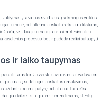
nsų valdymas yra vienas svarbiausių sėkmingos veiklos
auganti įmonė, buhalterinė apskaita reikalauja tikslumo,
priežasčių vis daugiau įmonių renkasi profesionalias
na kasdienius procesus, bet ir padeda realiai sutaupyti
os ir laiko taupymas
 specialistams leidžia verslo savininkams ir vadovams
būtų gilinamasi į sudėtingus apskaitos reikalavimus,
s užduotis perima patyrę buhalteriai. Tai reiškia
r daugiau laiko strateginiams sprendimams, klientų