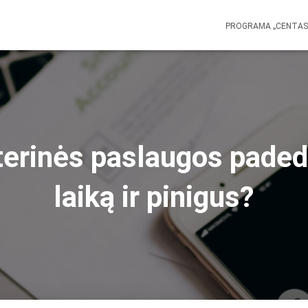
PROGRAMA „CENTA
terinės paslaugos paded
laiką ir pinigus?