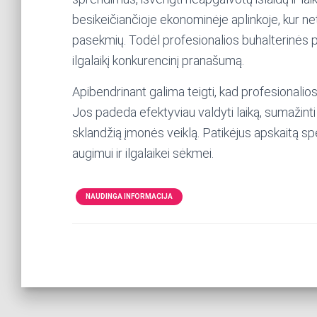
besikeičiančioje ekonominėje aplinkoje, kur net n
pasekmių. Todėl profesionalios buhalterinės pa
ilgalaikį konkurencinį pranašumą.
Apibendrinant galima teigti, kad profesionalios
Jos padeda efektyviau valdyti laiką, sumažinti f
sklandžią įmonės veiklą. Patikėjus apskaitą spe
augimui ir ilgalaikei sėkmei.
NAUDINGA INFORMACIJA