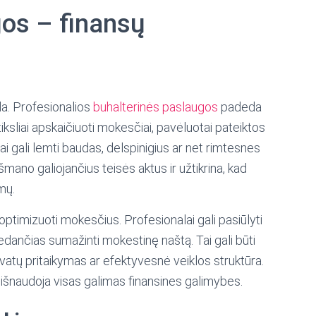
os – finansų
a. Profesionalios
buhalterinės paslaugos
padeda
etiksliai apskaičiuoti mokesčiai, pavėluotai pateiktos
i gali lemti baudas, delspinigius ar net rimtesnes
šmano galiojančius teisės aktus ir užtikrina, kad
mų.
ptimizuoti mokesčius. Profesionalai gali pasiūlyti
dančias sumažinti mokestinę naštą. Tai gali būti
atų pritaikymas ar efektyvesnė veiklos struktūra.
r išnaudoja visas galimas finansines galimybes.