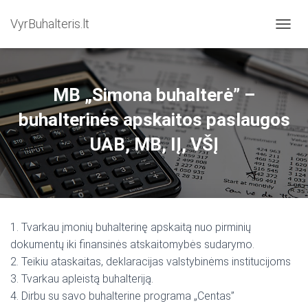
VyrBuhalteris.lt
T
O
G
G
L
MB „Simona buhalterė” –
E
N
buhalterinės apskaitos paslaugos
A
UAB, MB, IĮ, VŠĮ
V
I
G
A
T
I
O
1. Tvarkau įmonių buhalterinę apskaitą nuo pirminių
N
dokumentų iki finansinės atskaitomybės sudarymo.
2. Teikiu ataskaitas, deklaracijas valstybinėms institucijoms
3. Tvarkau apleistą buhalteriją.
4. Dirbu su savo buhalterine programa „Centas”