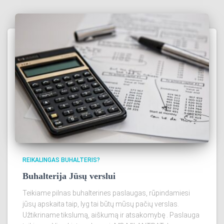
REIKALINGAS BUHALTERIS?
Buhalterija Jūsų verslui
Teikiame pilnas buhalterines paslaugas, rūpindamiesi
jūsų apskaita taip, lyg tai būtų mūsų pačių verslas.
Užtikriname tikslumą, aiškumą ir atsakomybę . Paslauga