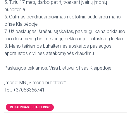
5. Turiu 17 metų darbo patirtį tvarkant įvairių įmonių
buhalteriją.
6. Galimas bendradarbiavimas nuotoliniu būdu arba mano
ofise Klaipėdoje.
7. Už paslaugas išrašau sąskaitas, paslaugų kaina priklauso
nuo dokumentų bei reikalingų deklaracijų ir ataskaitų kiekio.
8. Mano teikiamos buhalterinės apskaitos paslaugos
apdraustos civilinės atsakomybės draudimu.
Paslaugos teikiamos: Visa Lietuva, ofisas Klaipėdoje
Įmonė: MB „Simona buhalterė”
Tel.: +37068366741
REIKALINGAS BUHALTERIS?