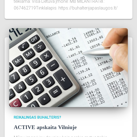
teikiama: Visa Lietuva Įmonė: MB MILANTRATel.:
067462719Tinklalapis: https://buhalterijapaslaugos.lt/
REIKALINGAS BUHALTERIS?
ACTIVE apskaita Vilniuje