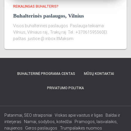
REIKALINGAS BUHALTERIS?
Buhalterinės paslaugos, Vilnius
Visos buhalterinės paslaugos. Paslauga teikiama:
Vilnius, Vilniaus raj., Trakų raj. Tel.: +37061595560El.
paštas: justice @ inbox.ltMaksim
BUHALTERINĖ PROGRAMA CENTAS
MŪSŲ KONTAKTAI
PRIVATUMO POLITIKA
Patarimai, SEO straipsniai
Viskas apie vaistus ir ligas
Baldai ir
interjeras
Namai, sodybos, kotedžai
Pramogos, laisvalaikis,
naujienos
Geros paslaugos
Trumpalaikės nuomos