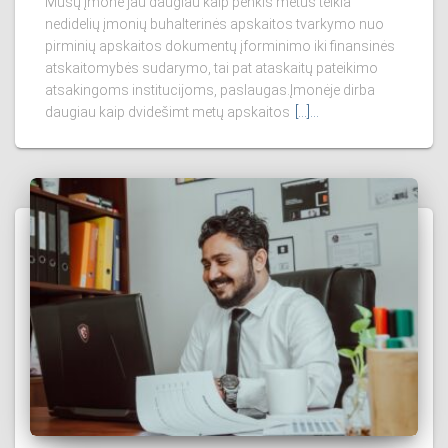
Mūsų įmonė jau daugiau kaip penkis metus teikia
nedidelių įmonių buhalterinės apskaitos tvarkymo nuo
pirminių apskaitos dokumentų įforminimo iki finansinės
atskaitomybės sudarymo, tai pat ataskaitų pateikimo
atsakingoms institucijoms, paslaugas.Įmonėje dirba
daugiau kaip dvidešimt metų apskaitos
[...]…